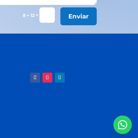
=
8 + 12
Enviar