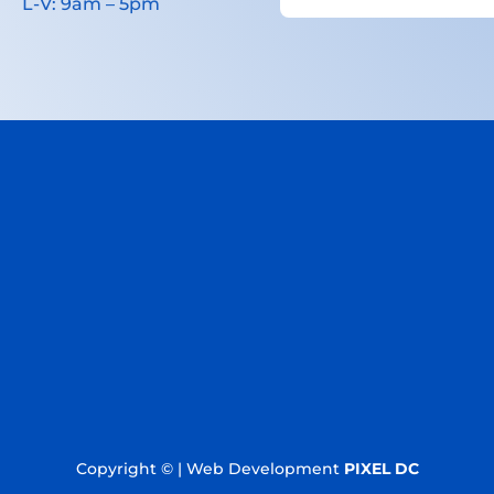
L-V: 9am – 5pm
Copyright © | Web Development​
PIXEL DC