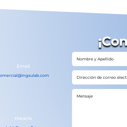
¡Con
Email
omercial@ingsulab.com
Horario