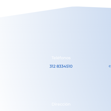
Teléfonos
c
312 8334510
Dirección