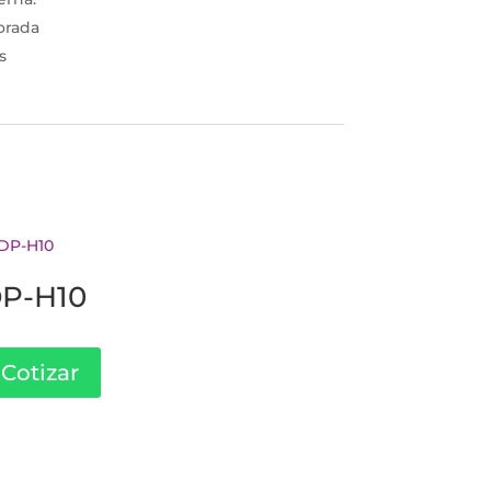
orada
s
P-H10
Cotizar