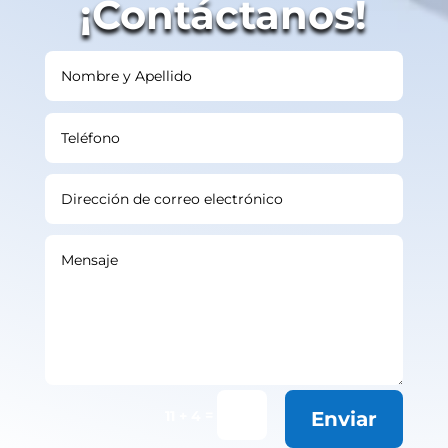
¡Contáctanos!
=
11 + 4
Enviar