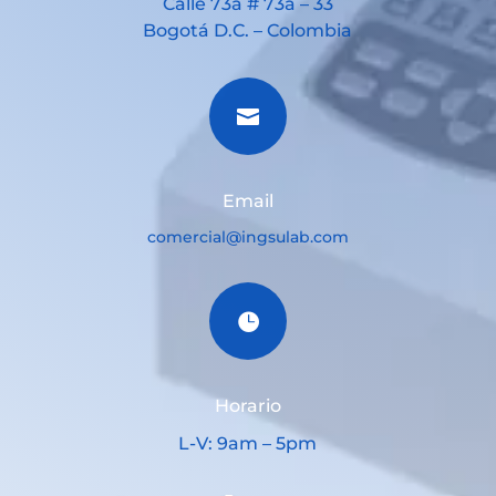
Calle 73a # 73a – 33
Bogotá D.C. – Colombia

Email
comercial@ingsulab.com

Horario
L-V: 9am – 5pm