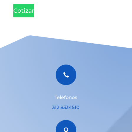
Cotizar

Teléfonos
312 8334510
