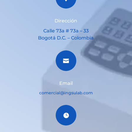
Dirección
Calle 73a # 73a – 33
Bogotá D.C. – Colombia

Email
comercial@ingsulab.com
