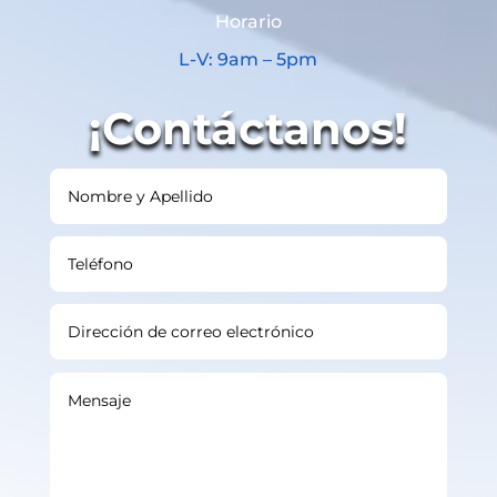
Horario
L-V: 9am – 5pm
¡Contáctanos!