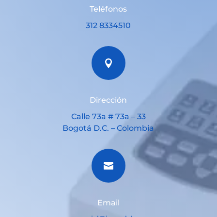
Teléfonos
312 8334510

Dirección
Calle 73a # 73a – 33
Bogotá D.C. – Colombia

Email