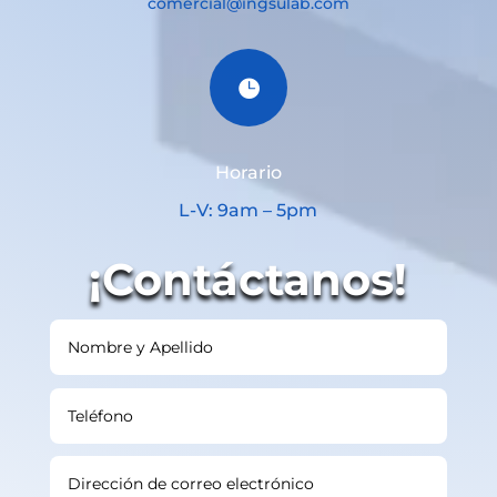
comercial@ingsulab.com

Horario
L-V: 9am – 5pm
¡Contáctanos!