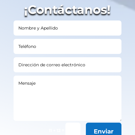
¡Contáctanos!
=
11 + 12
Enviar