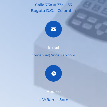
Calle 73a # 73a – 33
Bogotá D.C. – Colombia

Email
comercial@ingsulab.com

Horario
L-V: 9am – 5pm