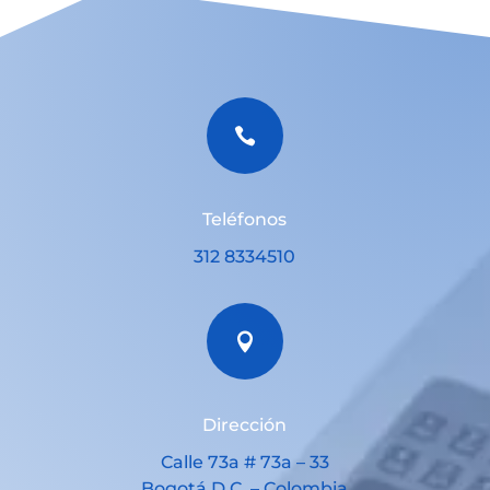

Teléfonos
312 8334510

Dirección
Calle 73a # 73a – 33
Bogotá D.C. – Colombia