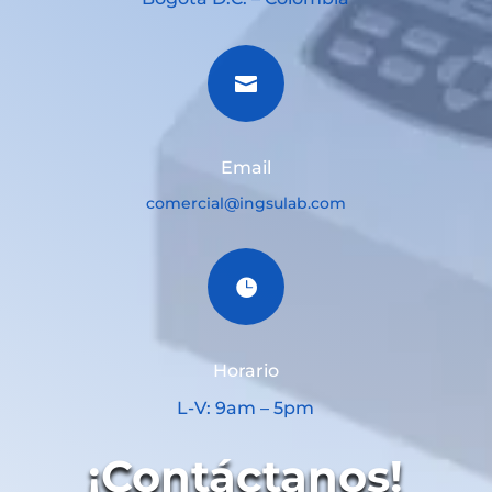

Email
comercial@ingsulab.com

Horario
L-V: 9am – 5pm
¡Contáctanos!