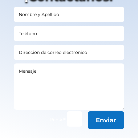
=
14 + 5
Enviar